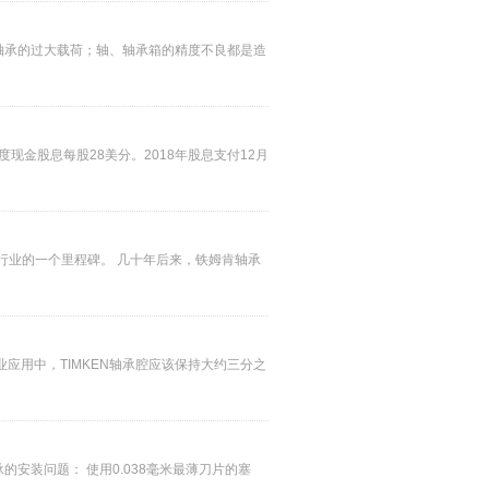
口轴承的过大载荷；轴、轴承箱的精度不良都是造
现金股息每股28美分。2018年股息支付12月
路行业的一个里程碑。 几十年后来，铁姆肯轴承
业应用中，TIMKEN轴承腔应该保持大约三分之
的安装问题： 使用0.038毫米最薄刀片的塞