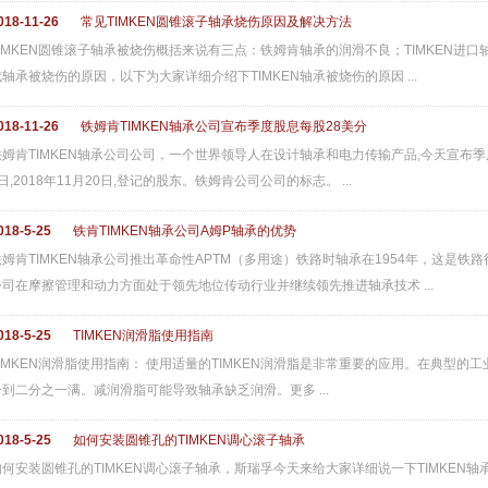
018-11-26
常见TIMKEN圆锥滚子轴承烧伤原因及解决方法
TIMKEN圆锥滚子轴承被烧伤概括来说有三点：铁姆肯轴承的润滑不良；TIMKEN进
成轴承被烧伤的原因，以下为大家详细介绍下TIMKEN轴承被烧伤的原因 ...
018-11-26
铁姆肯TIMKEN轴承公司宣布季度股息每股28美分
铁姆肯TIMKEN轴承公司公司，一个世界领导人在设计轴承和电力传输产品,今天宣布季度
日,2018年11月20日,登记的股东。铁姆肯公司公司的标志。 ...
018-5-25
铁肯TIMKEN轴承公司A姆P轴承的优势
铁姆肯TIMKEN轴承公司推出革命性APTM（多用途）铁路时轴承在1954年，这是铁
公司在摩擦管理和动力方面处于领先地位传动行业并继续领先推进轴承技术 ...
018-5-25
TIMKEN润滑脂使用指南
TIMKEN润滑脂使用指南： 使用适量的TIMKEN润滑脂是非常重要的应用。在典型的工
一到二分之一满。减润滑脂可能导致轴承缺乏润滑。更多 ...
018-5-25
如何安装圆锥孔的TIMKEN调心滚子轴承
如何安装圆锥孔的TIMKEN调心滚子轴承，斯瑞孚今天来给大家详细说一下TIMKEN轴承