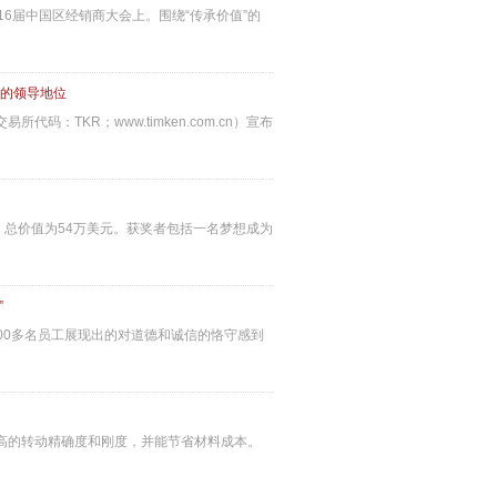
16届中国区经销商大会上。围绕“传承价值”的
域的领导地位
：TKR；www.timken.com.cn）宣布
金，总价值为54万美元。获奖者包括一名梦想成为
”
000多名员工展现出的对道德和诚信的恪守感到
最高的转动精确度和刚度，并能节省材料成本。