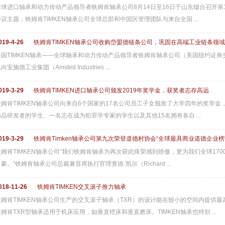
全球进口轴承和动力传动产品领导者铁姆肯轴承公司8月14日至16日于山东烟台召开第
会议主题，铁姆肯TIMKEN轴承公司全球总部和中国区管理团队与来自全国 ...
019-4-26
铁姆肯TIMKEN轴承公司收购岱盟德链条公司，巩固在高端工业链条领
美国TIMKEN轴承——全球轴承和动力传动产品领导者铁姆肯轴承公司（美国纽约证券交易所代码
向安施德工业集团（Amsted Industries ...
019-3-29
铁姆肯TIMKEN进口轴承公司颁发2019年奖学金，获奖者志存高远
铁姆肯TIMKEN轴承公司向来自6个国家的17名公司员工子女颁发了大学四年的奖学
药品研发者的学生、一名志在成为犯罪学专家的学生以及其他15名拥有各自 ...
019-3-29
铁姆肯Timken轴承公司第九次荣登道德村协会“全球最具商业道德企业榜
铁姆肯TIMKEN轴承公司“我们铁姆肯轴承为再次获此殊荣感到骄傲，更为我们全球17
豪。”铁姆肯轴承公司总裁兼首席执行官理查德·凯尔（Richard ...
018-11-26
铁姆肯TIMKEN交叉滚子推力轴承
铁姆肯TIMKEN轴承公司生产的交叉滚子轴承（TXR）的设计能在较小的空间内提供
铁姆肯TXR型轴承适用于机床应用，如垂直镗床和垂直磨床。TIMKEN轴承也特别 ...