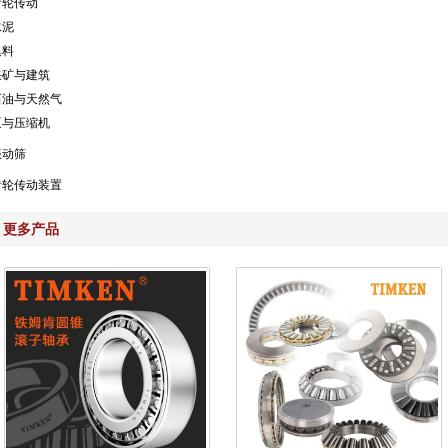
齿轮传动
水泥
集料
采矿与建筑
石油与天然气
泵与压缩机
振动筛
齿轮传动装置
更多产品