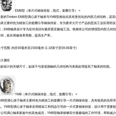
EMB型（单片式铜保持架，指式，套圈引导） >
全新的Timken EMB型调心滚子轴承与YMB型相似但具有更优化的内部几何结构，是
轴承主要特色为精加工的套圈引导铜保持架，专为要求大尺寸产品的恶劣工业应用而设
同，EMB轴承设计专为应对高径向载荷甚至极端工况。铁姆肯公司的增强型内部几何
时间，延长维修保养周期，提高生产率。
寸范围: 内径30毫米至1500毫米 (1.18英寸至59.06英寸)
设计属性
巧妙设计的关键尺寸，如滚子与滚道接触的几何结构与表面处理提高了轴承的性能。
YMB（单片式铜保持架，指式，套圈引导） >
YMB型调心滚子轴承主要特色为精加工的套圈引导一片式铜保持架，具有较高的负荷
品。YMB型调心滚子轴承采用精加工和挡边引导的一片式黄铜保持架，设计用于需要
肯公司调心轴承家族中的其他成员，YMB型轴承能够应付最极端的工作环境，帮助减