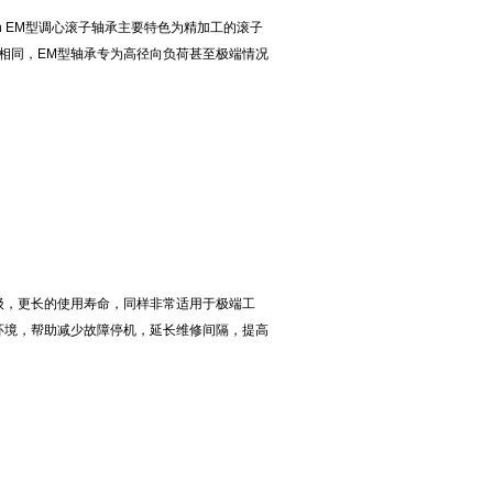
en EM型调心滚子轴承主要特色为精加工的滚子
相同，EM型轴承专为高径向负荷甚至极端情况
。
级，更长的使用寿命，同样非常适用于极端工
环境，帮助减少故障停机，延长维修间隔，提高