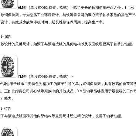
EM型（单片式铜保持架，指式） >除了更长的预期使用寿命之外，Timk
引导铜保持架，专为恶劣工业环境设计。与铁姆肯公司的调心滚子轴承家族的其他产品
而设计，有效减少故障停机时间，延长维修保养周期，提高生产率。
设计属性
巧妙设计的关键尺寸，如滚子与滚道接触的几何结构以及表面纹理提高了轴承的性能
YM型（单片式铜保持架，指式） >
YM调心滚子轴承主要特色为精加工的滚子引导的单片式铜保持架，具有较高的负荷等
况。正如铁姆肯公司调心轴承家族中的其他成员，YM型轴承能够应用于最极端的工作
生产能力。
设计特性
滚子与滚道接触面和其他内部结构等重要尺寸经过精心设计，改善了轴承性能。